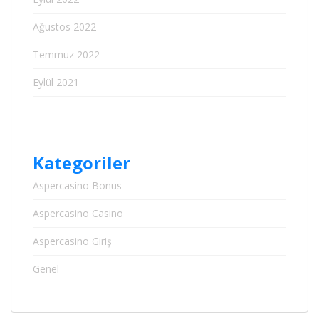
Ağustos 2022
Temmuz 2022
Eylül 2021
Kategoriler
Aspercasino Bonus
Aspercasino Casino
Aspercasino Giriş
Genel