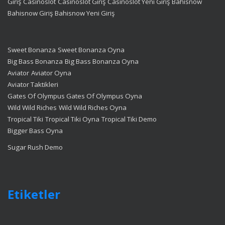
Giriş
Casinoslot
Casinoslot Giriş
Casinoslot Yeni Giriş
Bahisnow
Bahisnow Giriş
Bahisnow Yeni Giriş
Sweet Bonanza
Sweet Bonanza Oyna
Big Bass Bonanza
Big Bass Bonanza Oyna
Aviator
Aviator Oyna
Aviator Taktikleri
Gates Of Olympus
Gates Of Olympus Oyna
Wild Wild Riches
Wild Wild Riches Oyna
Tropical Tiki
Tropical Tiki Oyna
Tropical Tiki Demo
Bigger Bass Oyna
Sugar Rush Demo
Etiketler