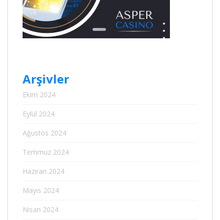
Arşivler
Ekim 2024
Eylül 2024
Ağustos 2024
Temmuz 2024
Haziran 2024
Mayıs 2024
Nisan 2024