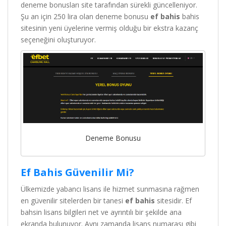
deneme bonusları site tarafından sürekli güncelleniyor.
Şu an için 250 lira olan deneme bonusu
ef bahis
bahis
sitesinin yeni üyelerine vermiş olduğu bir ekstra kazanç
seçeneğini oluşturuyor.
Deneme Bonusu
Ef Bahis Güvenilir Mi?
Ülkemizde yabancı lisans ile hizmet sunmasına rağmen
en güvenilir sitelerden bir tanesi
ef bahis
sitesidir. Ef
bahsin lisans bilgileri net ve ayrıntılı bir şekilde ana
ekranda bulunuyor. Aynı zamanda lisans numarası gibi