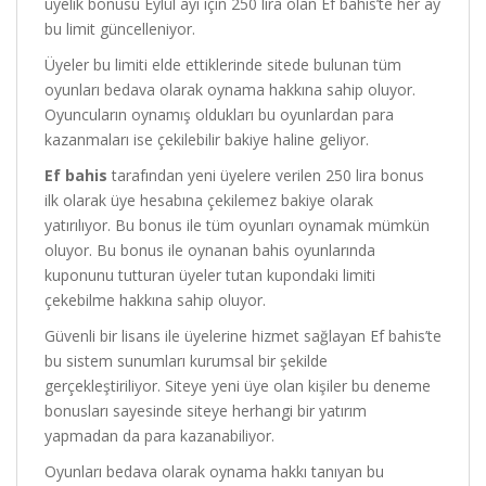
üyelik bonusu Eylül ayı için 250 lira olan Ef bahis’te her ay
bu limit güncelleniyor.
Üyeler bu limiti elde ettiklerinde sitede bulunan tüm
oyunları bedava olarak oynama hakkına sahip oluyor.
Oyuncuların oynamış oldukları bu oyunlardan para
kazanmaları ise çekilebilir bakiye haline geliyor.
Ef bahis
tarafından yeni üyelere verilen 250 lira bonus
ilk olarak üye hesabına çekilemez bakiye olarak
yatırılıyor. Bu bonus ile tüm oyunları oynamak mümkün
oluyor. Bu bonus ile oynanan bahis oyunlarında
kuponunu tutturan üyeler tutan kupondaki limiti
çekebilme hakkına sahip oluyor.
Güvenli bir lisans ile üyelerine hizmet sağlayan Ef bahis’te
bu sistem sunumları kurumsal bir şekilde
gerçekleştiriliyor. Siteye yeni üye olan kişiler bu deneme
bonusları sayesinde siteye herhangi bir yatırım
yapmadan da para kazanabiliyor.
Oyunları bedava olarak oynama hakkı tanıyan bu