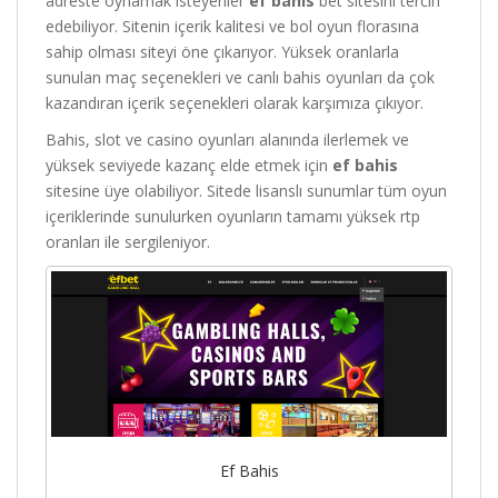
adreste oynamak isteyenler
ef bahis
bet sitesini tercih
edebiliyor. Sitenin içerik kalitesi ve bol oyun florasına
sahip olması siteyi öne çıkarıyor. Yüksek oranlarla
sunulan maç seçenekleri ve canlı bahis oyunları da çok
kazandıran içerik seçenekleri olarak karşımıza çıkıyor.
Bahis, slot ve casino oyunları alanında ilerlemek ve
yüksek seviyede kazanç elde etmek için
ef bahis
sitesine üye olabiliyor. Sitede lisanslı sunumlar tüm oyun
içeriklerinde sunulurken oyunların tamamı yüksek rtp
oranları ile sergileniyor.
Ef Bahis