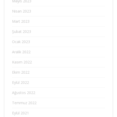
Mayıs 2023
Nisan 2023
Mart 2023
Şubat 2023
Ocak 2023
Aralık 2022
Kasım 2022
Ekim 2022
Eylül 2022
Ağustos 2022
Temmuz 2022
Eylül 2021