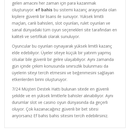
gelen amacını her zaman için para kazanmak
oluşturuyor.
ef bahis
bu sistemi kazanç arayışında olan
kişilere güvenli bir lisans ile sunuyor. Yüksek limitli
maçları, canlı bahisleri, slot oyunları, rulet oyunları ve
sanal dünyadaki tüm oyun seçenekleri site tarafından en
kaliteli ve sertifikalı olarak sunuluyor.
Oyuncular bu oyunları oynayarak yüksek limitli kazanç
elde edebiliyor. Üyeler siteye küçük bir yatırım yapmış
olsalar bile güvenli bir gelire ulaşabiliyor. Aynı zamanda
gün içinde çekim konusunda sınırsızlık bulunması da
üyelerin siteyi tercih etmesini ve beğenmesini sağlayan
etkenlerden birini oluşturuyor.
7/24 Müşteri Destek Hattı bulunan sitede en güvenli
şekilde ve en yüksek limitlerle bahisler alınabiliyor. Aynı
durumlar slot ve casino oyun dünyasında da geçerli
oluyor. Çok kazanacağınız güvenli bir bet sitesi
arıyorsanız Ef bahis bahis sitesini tercih edebilirsiniz.