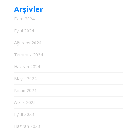
Arşivler
Ekim 2024
Eylül 2024
Ağustos 2024
Temmuz 2024
Haziran 2024
Mayıs 2024
Nisan 2024
Aralık 2023
Eylül 2023
Haziran 2023