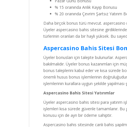
Pazar Günü Bonusu
% 15 oranında Anlık Kayıp Bonusu
% 20 oranında Çevrim Şartsız Yatırım 
Daha birçok bonus türü mevcut. aspercasino nas
Üyeler aspercasino bahis sitesine girdiklerinde
türlerinin oranları da bir hayli yüksek. Bu say
Aspercasino Bahis Sitesi Bon
Üyeler bonusları için talepte bulunurlar. Asperc
bakılmalıdır. Üyeler bonus kazanımları için müşt
bonus taleplerini kabul eder ve kısa sürede bo
önemli husus bonus işlemlerinin doğruluğudur.
işlemlerinin kurallara uygun şekilde yapılması şa
Aspercasino Bahis Sitesi Yatırımlar
Üyeler aspercasino bahis sitesi para yatırım işle
işlemleri kısa sürede güvenle tamamlanır. Bu güv
konusu için de ayrı bir ödeme sahiptir.
Aspercasino bahis sitesinde canlı bahis yapılm