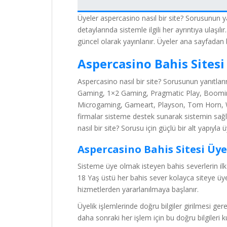
Üyeler aspercasino nasıl bir site? Sorusunun ya
detaylarında sistemle ilgili her ayrıntıya ulaşılı
güncel olarak yayınlanır. Üyeler ana sayfadan bil
Aspercasino Bahis Sitesi
Aspercasino nasıl bir site? Sorusunun yanıtların
Gaming, 1×2 Gaming, Pragmatic Play, Boom
Microgaming, Gameart, Playson, Tom Horn, Wa
firmalar sisteme destek sunarak sistemin sağl
nasıl bir site? Sorusu için güçlü bir alt yapıyla
Aspercasino Bahis Sitesi Üye
Sisteme üye olmak isteyen bahis severlerin ilk
18 Yaş üstü her bahis sever kolayca siteye üye
hizmetlerden yararlanılmaya başlanır.
Üyelik işlemlerinde doğru bilgiler girilmesi gere
daha sonraki her işlem için bu doğru bilgileri k