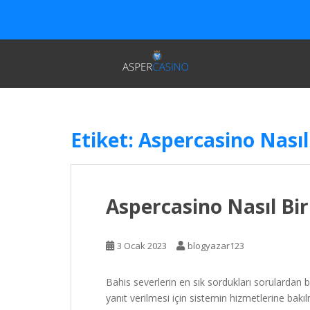
S
k
i
p
t
o
Etiket:
Aspercasino Nasıl 
m
a
i
n
Aspercasino Nasıl Bir
c
o
n
3 Ocak 2023
blogyazar123
t
e
Bahis severlerin en sık sordukları sorulardan b
n
yanıt verilmesi için sistemin hizmetlerine bakıl
t