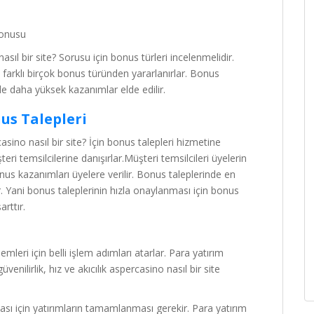
Bonusu
ıl bir site? Sorusu için bonus türleri incelenmelidir.
 farklı birçok bonus türünden yararlanırlar. Bonus
ede daha yüksek kazanımlar elde edilir.
us Talepleri
asino nasıl bir site? İçin bonus talepleri hizmetine
eri temsilcilerine danışırlar.Müşteri temsilcileri üyelerin
nus kazanımları üyelere verilir. Bonus taleplerinde en
 Yani bonus taleplerinin hızla onaylanması için bonus
rttır.
mleri için belli işlem adımları atarlar. Para yatırım
enilirlik, hız ve akıcılık aspercasino nasıl bir site
ası için yatırımların tamamlanması gerekir. Para yatırım