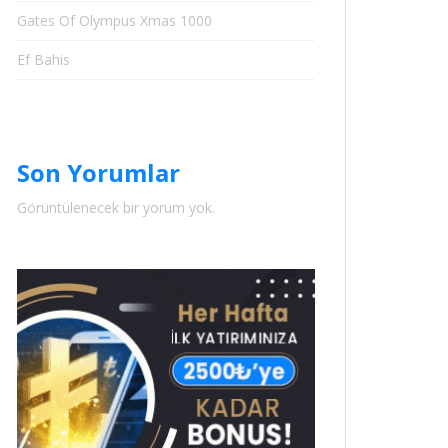
Gates Of Olympus Xmas 1000
Ef Bahis
Son Yorumlar
Görüntülenecek bir yorum yok.