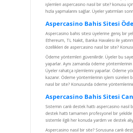
işlemleri aspercasino nasıl bir site? konusu içi
hızla yapmalarını sağlar. Üyeler yatırmları son
Aspercasino Bahis Sitesi Ö
Aspercasino bahis sitesi üyelerine geniş bir yel
Ethereum, TL Nakit, Banka Havalesi ile yatırı
özellikleri de aspercasino nasıl bir site? Konus
Ödeme yöntemleri güvenilirdir. Üyeler bu saye
yaparlar. Aynı zamanda ödeme yöntemlerinin alt
Üyeler rahatça işlemlerini yaparlar. Ödeme yö
kazanır. Ödeme yöntemlerinin işlem süreleri be
nasıl bir site? Konusunda ödeme yöntemlerini
Aspercasino Bahis Sitesi Can
Sistemin canlı destek hattı aspercasino nasıl b
destek hattı tamamen profesyonel bir şekilde 
sistemle ilgili her konuda yardım ve destek alıy
Aspercasino nasıl bir site? Sorusuna canlı dest