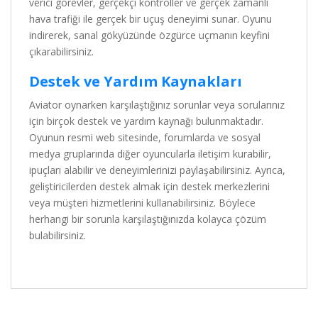
verici görevler, gerçekçi kontroller ve gerçek zamanlı
hava trafiği ile gerçek bir uçuş deneyimi sunar. Oyunu
indirerek, sanal gökyüzünde özgürce uçmanın keyfini
çıkarabilirsiniz.
Destek ve Yardım Kaynakları
Aviator oynarken karşılaştığınız sorunlar veya sorularınız
için birçok destek ve yardım kaynağı bulunmaktadır.
Oyunun resmi web sitesinde, forumlarda ve sosyal
medya gruplarında diğer oyuncularla iletişim kurabilir,
ipuçları alabilir ve deneyimlerinizi paylaşabilirsiniz. Ayrıca,
geliştiricilerden destek almak için destek merkezlerini
veya müşteri hizmetlerini kullanabilirsiniz. Böylece
herhangi bir sorunla karşılaştığınızda kolayca çözüm
bulabilirsiniz.