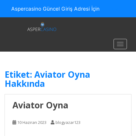
Tıkla
Aspercasino Güncel Giriş Adresi İçin
S
k
i
p
TOGGLE
t
o
m
a
Etiket:
Aviator Oyna
i
Hakkında
n
c
o
Aviator Oyna
n
t
e
10 Haziran 2023
blogyazar123
n
t