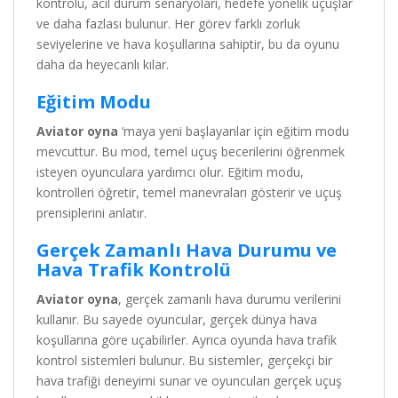
kontrolü, acil durum senaryoları, hedefe yönelik uçuşlar
ve daha fazlası bulunur. Her görev farklı zorluk
seviyelerine ve hava koşullarına sahiptir, bu da oyunu
daha da heyecanlı kılar.
Eğitim Modu
Aviator oyna
‘maya yeni başlayanlar için eğitim modu
mevcuttur. Bu mod, temel uçuş becerilerini öğrenmek
isteyen oyunculara yardımcı olur. Eğitim modu,
kontrolleri öğretir, temel manevraları gösterir ve uçuş
prensiplerini anlatır.
Gerçek Zamanlı Hava Durumu ve
Hava Trafik Kontrolü
Aviator oyna
, gerçek zamanlı hava durumu verilerini
kullanır. Bu sayede oyuncular, gerçek dünya hava
koşullarına göre uçabilirler. Ayrıca oyunda hava trafik
kontrol sistemleri bulunur. Bu sistemler, gerçekçi bir
hava trafiği deneyimi sunar ve oyuncuları gerçek uçuş