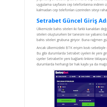
uygulama sayfasını cep telefonlarına indiren 
kalmadan cep telefonları üzerinden siteyi rahatl
Setrabet Güncel Giriş Ad
Ülkemizde bahis siteleri iki farklı kanaldan değe
siteleri oluştururken bir tanesini ise yabancı 
bahis siteleri grubuna giriyor. Buna rağmen gün
Ancak ülkemizdeki BTK erişim kısıtı sebebiyle
Bu gibi durumlarda Setrabet üyeleri ile yeni gi
üyeler Setrabet’in yeni bağlantı linkine tıklayara
durumlarda herhangi bir hak kaybı ya da mağd