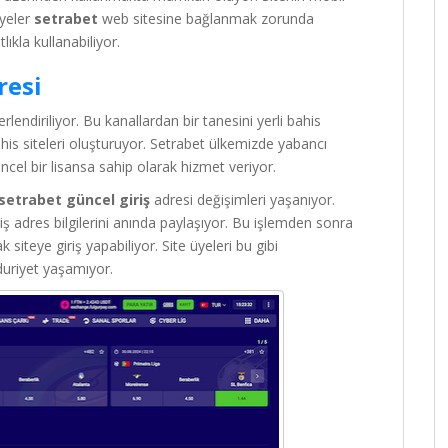
üyeler
setrabet
web sitesine bağlanmak zorunda
ıkla kullanabiliyor.
resi
rlendiriliyor. Bu kanallardan bir tanesini yerli bahis
bahis siteleri oluşturuyor. Setrabet ülkemizde yabancı
cel bir lisansa sahip olarak hizmet veriyor.
setrabet güncel giriş
adresi değişimleri yaşanıyor.
riş adres bilgilerini anında paylaşıyor. Bu işlemden sonra
k siteye giriş yapabiliyor. Site üyeleri bu gibi
uriyet yaşamıyor.