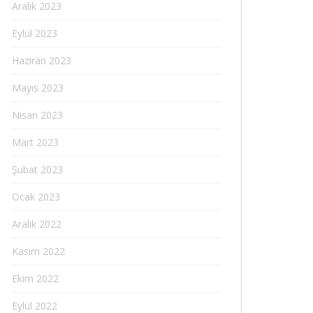
Aralık 2023
Eylül 2023
Haziran 2023
Mayıs 2023
Nisan 2023
Mart 2023
Şubat 2023
Ocak 2023
Aralık 2022
Kasım 2022
Ekim 2022
Eylül 2022