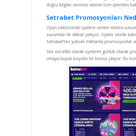
doğru bilgiler vermesi sitenin tüm işlemleri h
Setrabet Promosyonları Ned
Oyun sektöründe üyelere verilen ekstra sunu
sunumları ile dikkat çekiyor. Üyeler sitede ka
Setrabet’ten yüksek miktarda promosyonlar ala
Site öncelikli olarak üyelerini günlük olarak 
ortaya büyük boyutlu bir bonus çıkıyor. Bu bon