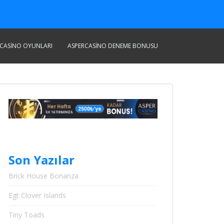
 CASINO OYUNLARI
ASPERCASINO DENEME BONUSU
Son Yazılar
Brick House Bonanza
Egt Clover Islands
Tiny Toads