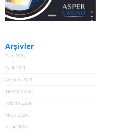
Arşivler
Ekim 2024
Eylül 2024
Ağustos 2024
Temmuz 2024
Haziran 2024
Mayıs 2024
Nisan 2024