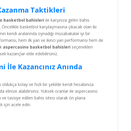
Kazanma Taktikleri
o basketbol bahisleri
ile karşınıza gelen bahis
. Öncelikle basketbol karşılaşmasına çıkacak olan iki
mın kendi aralarında oynadığı müsabakalar iyi bir
rformansı, hem ilk yarı ve ikinci yarı performansı hem de
ek
aspercasino basketbol bahisleri
seçenekleri
sek kazançlar elde edebilirsiniz.
mi İle Kazancınız Anında
ı oldukça kolay ve hızlı bir şekilde kendi hesabınıza
elinize alabilirsiniz. Yüksek oranlar ile aspercasino
n ve tavsiye edilen bahis sitesi olarak ön plana
 için acele edin.