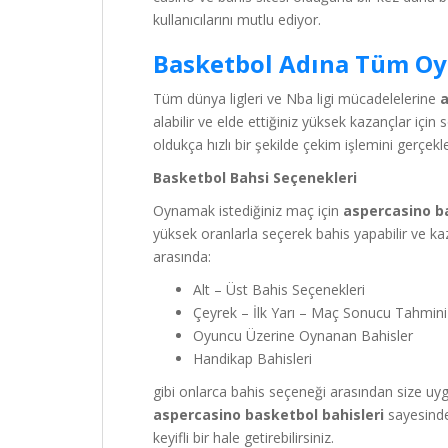
kullanıcılarını mutlu ediyor.
Basketbol Adına Tüm Oy
Tüm dünya ligleri ve Nba ligi mücadelelerine
a
alabilir ve elde ettiğiniz yüksek kazançlar için
oldukça hızlı bir şekilde çekim işlemini gerçekleş
Basketbol Bahsi Seçenekleri
Oynamak istediğiniz maç için
aspercasino b
yüksek oranlarla seçerek bahis yapabilir ve kaz
arasında:
Alt – Üst Bahis Seçenekleri
Çeyrek – İlk Yarı – Maç Sonucu Tahmini
Oyuncu Üzerine Oynanan Bahisler
Handikap Bahisleri
gibi onlarca bahis seçeneği arasından size uyg
aspercasino basketbol bahisleri
sayesinde
keyifli bir hale getirebilirsiniz.