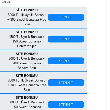
 vardır.
SİTE BONUSU
5000 TL İlk Üyelik Bonusu
SİTEYE GİT
+ 300 Sweet Bonanza Free
Spin
SİTE BONUSU
4500 TL Üyelik Bonusu +
SİTEYE GİT
150 Sweet Bonanza
Ücretsiz Spin
SİTE BONUSU
8000 TL Üyelik Bonusu +
SİTEYE GİT
200 Sweet Bonanza
Bedava Spin
SİTE BONUSU
8500 TL İlk Üyelik Bonusu
SİTEYE GİT
+ 300 Sweet Bonanza Free
Spin
SİTE BONUSU
6000 TL Üyelik Bonusu +
SİTEYE GİT
250 Sweet Bonanza