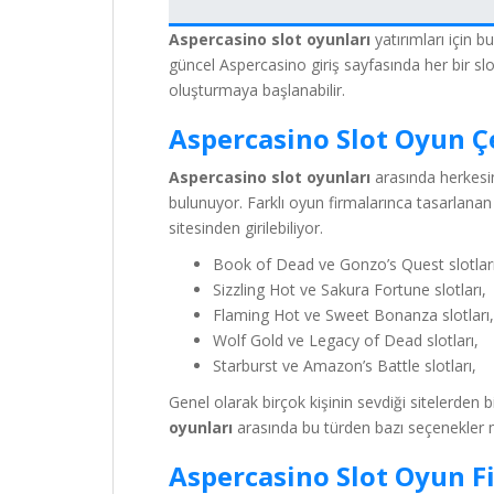
Aspercasino slot oyunları
yatırımları için 
güncel Aspercasino giriş sayfasında her bir slo
oluşturmaya başlanabilir.
Aspercasino Slot Oyun Çe
Aspercasino slot oyunları
arasında herkesi
bulunuyor. Farklı oyun firmalarınca tasarlanan
sitesinden girilebiliyor.
Book of Dead ve Gonzo’s Quest slotları
Sizzling Hot ve Sakura Fortune slotları,
Flaming Hot ve Sweet Bonanza slotları,
Wolf Gold ve Legacy of Dead slotları,
Starburst ve Amazon’s Battle slotları,
Genel olarak birçok kişinin sevdiği sitelerden 
oyunları
arasında bu türden bazı seçenekler
Aspercasino Slot Oyun F