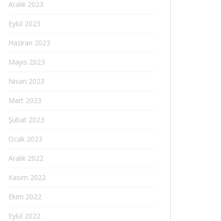
Aralık 2023
Eylül 2023
Haziran 2023
Mayıs 2023
Nisan 2023
Mart 2023
Şubat 2023
Ocak 2023
Aralık 2022
Kasım 2022
Ekim 2022
Eylül 2022