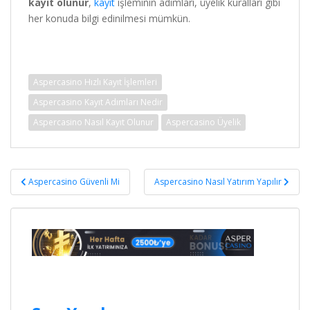
kayıt olunur
,
kayıt
işleminin adımları, üyelik kuralları gibi
her konuda bilgi edinilmesi mümkün.
Aspercasino Hızlı Kayıt İşlemleri
Aspercasino Kayıt Adımları Nedir
Aspercasino Nasıl Kayıt Olunur
Aspercasino Üyelik
Aspercasino Güvenli Mi
Aspercasino Nasıl Yatırım Yapılır
Yazı gezinmesi