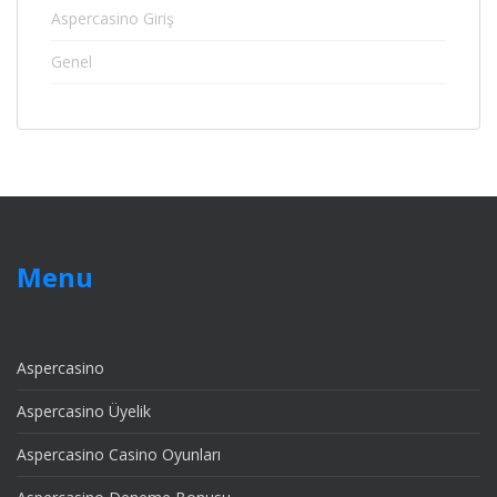
Aspercasino Giriş
Genel
Menu
Aspercasino
Aspercasino Üyelik
Aspercasino Casino Oyunları