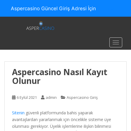
Tıkla
Aspercasino Güncel Giriş Adresi İçin
S
k
i
p
TOGGLE
t
o
m
a
Aspercasino Nasıl Kayıt
i
Olunur
n
c
o
6 Eylül 2021
admin
Aspercasino Giriş
n
t
Sitenin
güvenli platformunda bahis yaparak
e
avantajlardan yararlanmak için öncelikle sisteme üye
n
olunması gerekiyor. Üyelik işlemlerine ilişkin bilinmesi
t