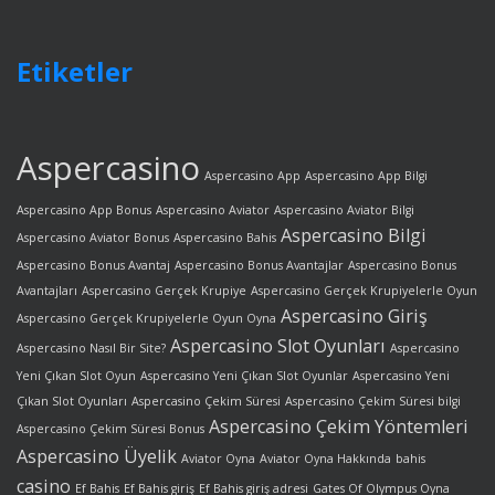
Etiketler
Aspercasino
Aspercasino App
Aspercasino App Bilgi
Aspercasino App Bonus
Aspercasino Aviator
Aspercasino Aviator Bilgi
Aspercasino Bilgi
Aspercasino Aviator Bonus
Aspercasino Bahis
Aspercasino Bonus Avantaj
Aspercasino Bonus Avantajlar
Aspercasino Bonus
Avantajları
Aspercasino Gerçek Krupiye
Aspercasino Gerçek Krupiyelerle Oyun
Aspercasino Giriş
Aspercasino Gerçek Krupiyelerle Oyun Oyna
Aspercasino Slot Oyunları
Aspercasino Nasıl Bir Site?
Aspercasino
Yeni Çıkan Slot Oyun
Aspercasino Yeni Çıkan Slot Oyunlar
Aspercasino Yeni
Çıkan Slot Oyunları
Aspercasino Çekim Süresi
Aspercasino Çekim Süresi bilgi
Aspercasino Çekim Yöntemleri
Aspercasino Çekim Süresi Bonus
Aspercasino Üyelik
Aviator Oyna
Aviator Oyna Hakkında
bahis
casino
Ef Bahis
Ef Bahis giriş
Ef Bahis giriş adresi
Gates Of Olympus Oyna