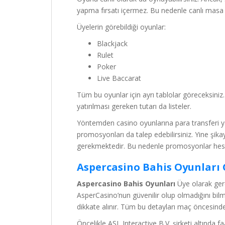
yapma fırsatı içermez. Bu nedenle canlı masa v
Üyelerin görebildiği oyunlar:
Blackjack
Rulet
Poker
Live Baccarat
Tüm bu oyunlar için ayrı tablolar göreceksiniz. T
yatırılması gereken tutarı da listeler.
Yöntemden casino oyunlarına para transferi ya
promosyonları da talep edebilirsiniz. Yine şikaye
gerekmektedir. Bu nedenle promosyonlar hesa
Aspercasino Bahis Oyunları 
Aspercasino Bahis Oyunları
Üye olarak ger
AsperCasino’nun güvenilir olup olmadığını bilm
dikkate alınır. Tüm bu detayları maç öncesinde 
Öncelikle ASL Interactive B.V. şirketi altında f