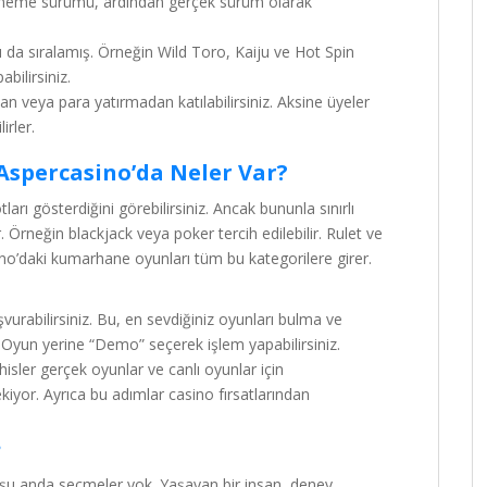
 deneme sürümü, ardından gerçek sürüm olarak
 da sıralamış. Örneğin Wild Toro, Kaiju ve Hot Spin
bilirsiniz.
n veya para yatırmadan katılabilirsiniz. Aksine üyeler
irler.
Aspercasino’da Neler Var?
ları gösterdiğini görebilirsiniz. Ancak bununla sınırlı
r. Örneğin blackjack veya poker tercih edilebilir. Rulet ve
no’daki kumarhane oyunları tüm bu kategorilere girer.
urabilirsiniz. Bu, en sevdiğiniz oyunları bulma ve
yun yerine “Demo” seçerek işlem yapabilirsiniz.
hisler gerçek oyunlar ve canlı oyunlar için
ekiyor. Ayrıca bu adımlar casino fırsatlarından
?
, şu anda seçmeler yok. Yaşayan bir insan, deney