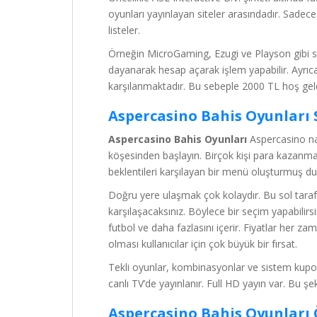
oyunları yayınlayan siteler arasındadır. Sadece
listeler.
Örneğin MicroGaming, Ezugi ve Playson gibi sa
dayanarak hesap açarak işlem yapabilir. Ayrıc
karşılanmaktadır. Bu sebeple 2000 TL hoş geldi
Aspercasino Bahis Oyunları 
Aspercasino Bahis Oyunları
Aspercasino nas
köşesinden başlayın. Birçok kişi para kazanmak
beklentileri karşılayan bir menü oluşturmuş d
Doğru yere ulaşmak çok kolaydır. Bu sol taraft
karşılaşacaksınız. Böylece bir seçim yapabilirsini
futbol ve daha fazlasını içerir. Fiyatlar her 
olması kullanıcılar için çok büyük bir fırsat.
Tekli oyunlar, kombinasyonlar ve sistem kupon
canlı TV’de yayınlanır. Full HD yayın var. Bu ş
Aspercasino Bahis Oyunları