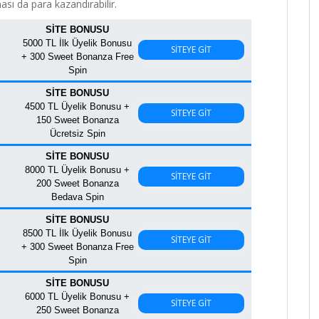
sı da para kazandırabilir.
SİTE BONUSU
5000 TL İlk Üyelik Bonusu
SİTEYE GİT
+ 300 Sweet Bonanza Free
Spin
SİTE BONUSU
4500 TL Üyelik Bonusu +
SİTEYE GİT
150 Sweet Bonanza
Ücretsiz Spin
SİTE BONUSU
8000 TL Üyelik Bonusu +
SİTEYE GİT
200 Sweet Bonanza
Bedava Spin
SİTE BONUSU
8500 TL İlk Üyelik Bonusu
SİTEYE GİT
+ 300 Sweet Bonanza Free
Spin
SİTE BONUSU
6000 TL Üyelik Bonusu +
SİTEYE GİT
250 Sweet Bonanza