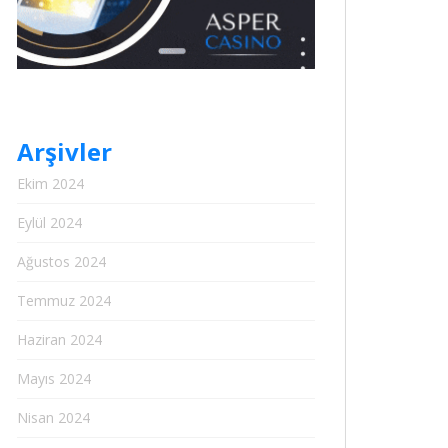
Arşivler
Ekim 2024
Eylül 2024
Ağustos 2024
Temmuz 2024
Haziran 2024
Mayıs 2024
Nisan 2024