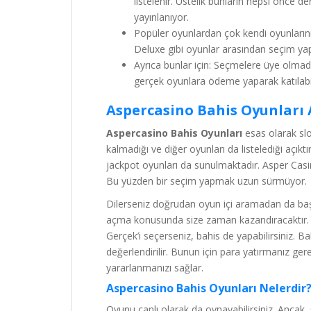
listelenir. Üstelik bunların hepsi önce
yayınlanıyor.
Popüler oyunlardan çok kendi oyunlarını
Deluxe gibi oyunlar arasından seçim yapa
Ayrıca bunlar için: Seçmelere üye olmada
gerçek oyunlara ödeme yaparak katılabil
Aspercasino Bahis Oyunları 
Aspercasino Bahis Oyunları
esas olarak slot
kalmadığı ve diğer oyunları da listelediği açıktı
jackpot oyunları da sunulmaktadır. Asper Casi
Bu yüzden bir seçim yapmak uzun sürmüyor.
Dilerseniz doğrudan oyun içi aramadan da başv
açma konusunda size zaman kazandıracaktır. O
Gerçek’i seçerseniz, bahis de yapabilirsiniz. Ba
değerlendirilir. Bunun için para yatırmanız ger
yararlanmanızı sağlar.
Aspercasino Bahis Oyunları Nelerdir
Oyunu canlı olarak da oynayabilirsiniz. Ancak