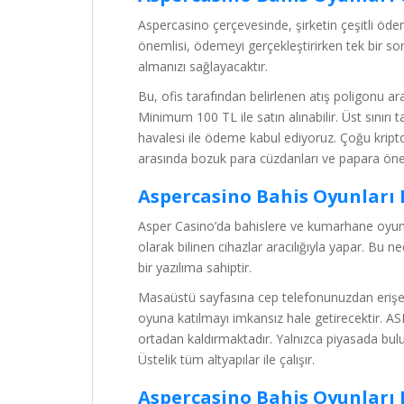
Aspercasino çerçevesinde, şirketin çeşitli ö
önemlisi, ödemeyi gerçekleştirirken tek bir so
almanızı sağlayacaktır.
Bu, ofis tarafından belirlenen atış poligonu ara
Minimum 100 TL ile satın alınabilir. Üst sınırı
havalesi ile ödeme kabul ediyoruz. Çoğu kripto 
arasında bozuk para cüzdanları ve papara öne 
Aspercasino Bahis Oyunları 
Asper Casino’da bahislere ve kumarhane oyunla
olarak bilinen cihazlar aracılığıyla yapar. 
bir yazılıma sahiptir.
Masaüstü sayfasına cep telefonunuzdan erişeb
oyuna katılmayı imkansız hale getirecektir.
ortadan kaldırmaktadır. Yalnızca piyasada buluna
Üstelik tüm altyapılar ile çalışır.
Aspercasino Bahis Oyunları