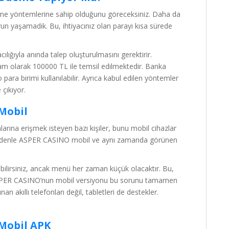
deme yöntemlerine sahip olduğunu göreceksiniz. Daha da
run yaşamadık. Bu, ihtiyacınız olan parayı kısa sürede
cılığıyla anında talep oluşturulmasını gerektirir.
 tam olarak 100000 TL ile temsil edilmektedir. Banka
para birimi kullanılabilir. Ayrıca kabul edilen yöntemler
çıkıyor.
Mobil
rına erişmek isteyen bazı kişiler, bunu mobil cihazlar
Bu nedenle ASPER CASINO mobil ve aynı zamanda görünen
ilirsiniz, ancak menü her zaman küçük olacaktır. Bu,
 ASPER CASINO’nun mobil versiyonu bu sorunu tamamen
n akıllı telefonları değil, tabletleri de destekler.
 Mobil APK