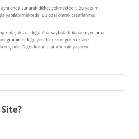
 aynı anda sunarak dikkat çekmektedir. Bu yazılım
uşla yapılabilmektedir. Bu özel olarak tasarlanmış
 yapmak çok zor değil. Ana sayfada bulunan uygulama
lı programın olduğu yeni bir ekran göreceksiniz.
mı içindir. Diğer kullanıcılar Android yazılımını
 Site?