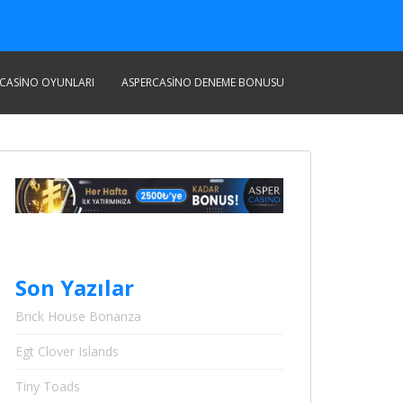
 CASINO OYUNLARI
ASPERCASINO DENEME BONUSU
Son Yazılar
Brick House Bonanza
Egt Clover Islands
Tiny Toads