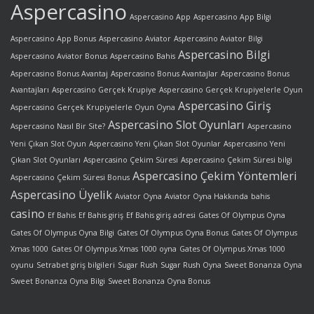
Aspercasino
Aspercasino App
Aspercasino App Bilgi
Aspercasino App Bonus
Aspercasino Aviator
Aspercasino Aviator Bilgi
Aspercasino Bilgi
Aspercasino Aviator Bonus
Aspercasino Bahis
Aspercasino Bonus Avantaj
Aspercasino Bonus Avantajlar
Aspercasino Bonus
Avantajları
Aspercasino Gerçek Krupiye
Aspercasino Gerçek Krupiyelerle Oyun
Aspercasino Giriş
Aspercasino Gerçek Krupiyelerle Oyun Oyna
Aspercasino Slot Oyunları
Aspercasino Nasıl Bir Site?
Aspercasino
Yeni Çıkan Slot Oyun
Aspercasino Yeni Çıkan Slot Oyunlar
Aspercasino Yeni
Çıkan Slot Oyunları
Aspercasino Çekim Süresi
Aspercasino Çekim Süresi bilgi
Aspercasino Çekim Yöntemleri
Aspercasino Çekim Süresi Bonus
Aspercasino Üyelik
Aviator Oyna
Aviator Oyna Hakkında
bahis
casino
Ef Bahis
Ef Bahis giriş
Ef Bahis giriş adresi
Gates Of Olympus Oyna
Gates Of Olympus Oyna Bilgi
Gates Of Olympus Oyna Bonus
Gates Of Olympus
Xmas 1000
Gates Of Olympus Xmas 1000 oyna
Gates Of Olympus Xmas 1000
oyunu
Setrabet giriş bilgileri
Sugar Rush
Sugar Rush Oyna
Sweet Bonanza Oyna
Sweet Bonanza Oyna Bilgi
Sweet Bonanza Oyna Bonus