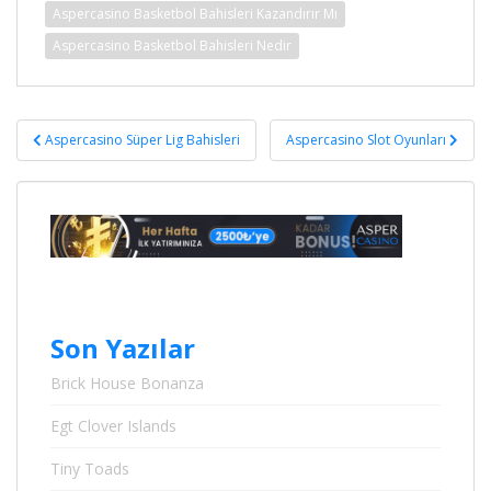
Aspercasino Basketbol Bahisleri Kazandırır Mı
Aspercasino Basketbol Bahisleri Nedir
Aspercasino Süper Lig Bahisleri
Aspercasino Slot Oyunları
Yazı gezinmesi
Son Yazılar
Brick House Bonanza
Egt Clover Islands
Tiny Toads