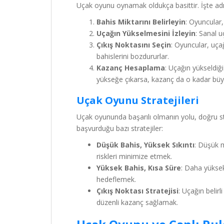
Uçak oyunu oynamak oldukça basittir. İşte ad
Bahis Miktarını Belirleyin
: Oyuncular,
Uçağın Yükselmesini İzleyin
: Sanal u
Çıkış Noktasını Seçin
: Oyuncular, uçağ
bahislerini bozdururlar.
Kazanç Hesaplama
: Uçağın yükseldiğ
yükseğe çıkarsa, kazanç da o kadar büy
Uçak Oyunu Stratejileri
Uçak oyununda başarılı olmanın yolu, doğru str
başvurduğu bazı stratejiler:
Düşük Bahis, Yüksek Sıkıntı
: Düşük 
riskleri minimize etmek.
Yüksek Bahis, Kısa Süre
: Daha yüksek
hedeflemek.
Çıkış Noktası Stratejisi
: Uçağın belir
düzenli kazanç sağlamak.