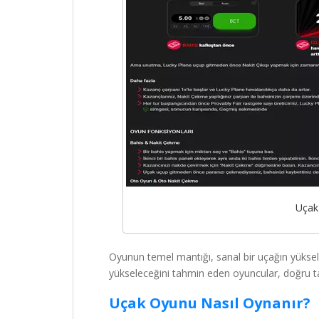
Uçak
Oyunun temel mantığı, sanal bir uçağın yükse
yükseleceğini tahmin eden oyuncular, doğru tah
Uçak Oyunu Nasıl Oynanır?