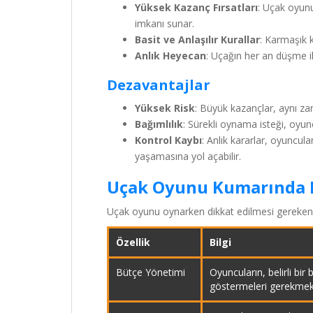
Yüksek Kazanç Fırsatları
: Uçak oyunu
imkanı sunar.
Basit ve Anlaşılır Kurallar
: Karmaşık k
Anlık Heyecan
: Uçağın her an düşme ih
Dezavantajlar
Yüksek Risk
: Büyük kazançlar, aynı za
Bağımlılık
: Sürekli oynama isteği, oyunc
Kontrol Kaybı
: Anlık kararlar, oyuncu
yaşamasına yol açabilir.
Uçak Oyunu Kumarında D
Uçak oyunu oynarken dikkat edilmesi gereken 
Özellik
Bilgi
Bütçe Yönetimi
Oyuncuların, belirli bi
göstermeleri gerekmek