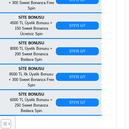
+ 300 Sweet Bonanza Free
Spin
SİTE BONUSU
4500 TL Üyelik Bonusu +
SİTEYE GİT
150 Sweet Bonanza
Ücretsiz Spin
SİTE BONUSU
8000 TL Üyelik Bonusu +
SİTEYE GİT
200 Sweet Bonanza
Bedava Spin
SİTE BONUSU
8500 TL İlk Üyelik Bonusu
SİTEYE GİT
+ 300 Sweet Bonanza Free
Spin
SİTE BONUSU
6000 TL Üyelik Bonusu +
SİTEYE GİT
250 Sweet Bonanza
Bedava Spin