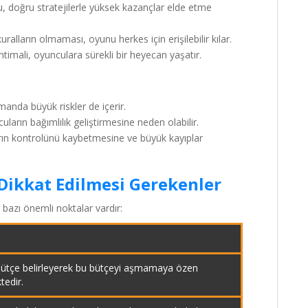
, doğru stratejilerle yüksek kazançlar elde etme
uralların olmaması, oyunu herkes için erişilebilir kılar.
timali, oyunculara sürekli bir heyecan yaşatır.
manda büyük riskler de içerir.
uların bağımlılık geliştirmesine neden olabilir.
ların kontrolünü kaybetmesine ve büyük kayıplar
ikkat Edilmesi Gerekenler
bazı önemli noktalar vardır:
r bütçe belirleyerek bu bütçeyi aşmamaya özen
tedir.