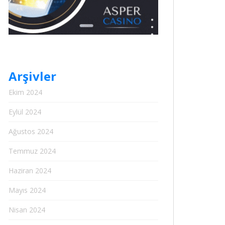
Arşivler
Ekim 2024
Eylül 2024
Ağustos 2024
Temmuz 2024
Haziran 2024
Mayıs 2024
Nisan 2024