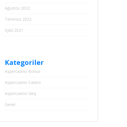
Ağustos 2022
Temmuz 2022
Eylül 2021
Kategoriler
Aspercasino Bonus
Aspercasino Casino
Aspercasino Giriş
Genel