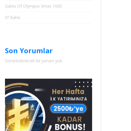
Gates Of Olympus Xmas 1000
Ef Bahis
Son Yorumlar
Görüntülenecek bir yorum yok.