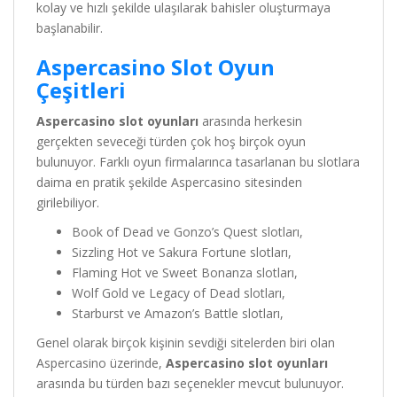
kolay ve hızlı şekilde ulaşılarak bahisler oluşturmaya
başlanabilir.
Aspercasino Slot Oyun
Çeşitleri
Aspercasino slot oyunları
arasında herkesin
gerçekten seveceği türden çok hoş birçok oyun
bulunuyor. Farklı oyun firmalarınca tasarlanan bu slotlara
daima en pratik şekilde Aspercasino sitesinden
girilebiliyor.
Book of Dead ve Gonzo’s Quest slotları,
Sizzling Hot ve Sakura Fortune slotları,
Flaming Hot ve Sweet Bonanza slotları,
Wolf Gold ve Legacy of Dead slotları,
Starburst ve Amazon’s Battle slotları,
Genel olarak birçok kişinin sevdiği sitelerden biri olan
Aspercasino üzerinde,
Aspercasino slot oyunları
arasında bu türden bazı seçenekler mevcut bulunuyor.