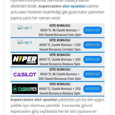
oyunlarını bünyesinde barındıran oldukça kaliteli
sitelerden biridir.
Aspercasino
slot oyunları
üzerine
arzu eden herkesin hedeflediği gibi güzel bahis yatırımları
yapma şansı her zaman vardır.
SİTE BONUSU
SİTEYE GİT
5000 TL İlk Üyelik Bonusu +
300 Sweet Bonanza Free Spin
SİTE BONUSU
SİTEYE GİT
4500 TL Üyelik Bonusu + 150
Sweet Bonanza Ücretsiz Spin
SİTE BONUSU
SİTEYE GİT
8000 TL Üyelik Bonusu + 200
Sweet Bonanza Bedava Spin
SİTE BONUSU
SİTEYE GİT
8500 TL İlk Üyelik Bonusu +
300 Sweet Bonanza Free Spin
SİTE BONUSU
SİTEYE GİT
6000 TL Üyelik Bonusu + 250
Sweet Bonanza Bedava Spin
Aspercasino slot oyunları
yatırımları için bu site uygun
şekilde üye olunması yeterlidir. Sonrasında güncel
Aspercasino giriş sayfasında her bir slot oyununa en