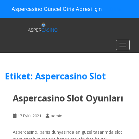
Tıkla
Aspercasino Güncel Giriş Adresi İçin
S
k
i
p
TOGGLE
t
o
m
a
Etiket:
Aspercasino Slot
i
n
c
Aspercasino Slot Oyunları
o
n
t
17 Eylül 2021
admin
e
n
Aspercasino, bahis dünyasında en güzel tasarımda slot
t