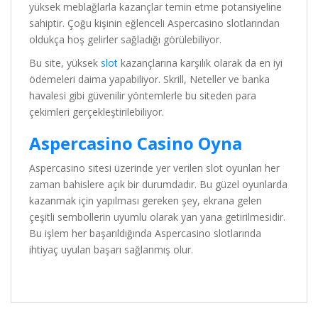
yüksek meblağlarla kazançlar temin etme potansiyeline
sahiptir. Çoğu kişinin eğlenceli Aspercasino slotlarından
oldukça hoş gelirler sağladığı görülebiliyor.
Bu site, yüksek
slot
kazançlarına karşılık olarak da en iyi
ödemeleri daima yapabiliyor. Skrill, Neteller ve banka
havalesi gibi güvenilir yöntemlerle bu siteden para
çekimleri gerçekleştirilebiliyor.
Aspercasino Casino Oyna
Aspercasino sitesi üzerinde yer verilen slot oyunları her
zaman bahislere açık bir durumdadır. Bu güzel oyunlarda
kazanmak için yapılması gereken şey, ekrana gelen
çeşitli sembollerin uyumlu olarak yan yana getirilmesidir.
Bu işlem her başarıldığında Aspercasino slotlarında
ihtiyaç uyulan başarı sağlanmış olur.