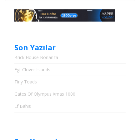
Son Yazılar
Brick House Bonanza
Egt Clover Islands
Tiny Toads
Gates Of Olympus Xmas 1000
Ef Bahis