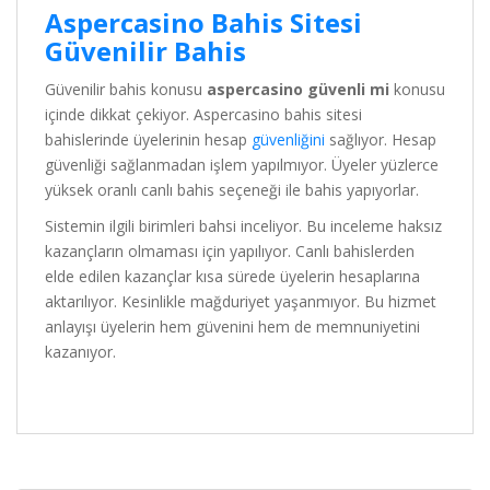
Aspercasino Bahis Sitesi
Güvenilir Bahis
Güvenilir bahis konusu
aspercasino güvenli mi
konusu
içinde dikkat çekiyor. Aspercasino bahis sitesi
bahislerinde üyelerinin hesap
güvenliğini
sağlıyor. Hesap
güvenliği sağlanmadan işlem yapılmıyor. Üyeler yüzlerce
yüksek oranlı canlı bahis seçeneği ile bahis yapıyorlar.
Sistemin ilgili birimleri bahsi inceliyor. Bu inceleme haksız
kazançların olmaması için yapılıyor. Canlı bahislerden
elde edilen kazançlar kısa sürede üyelerin hesaplarına
aktarılıyor. Kesinlikle mağduriyet yaşanmıyor. Bu hizmet
anlayışı üyelerin hem güvenini hem de memnuniyetini
kazanıyor.