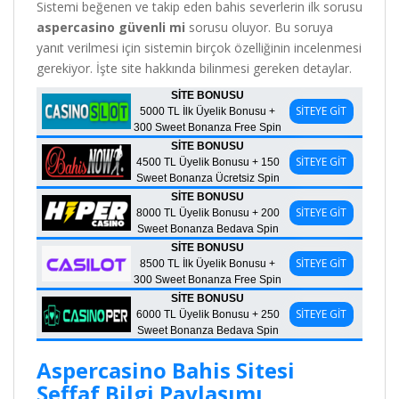
Sistemi beğenen ve takip eden bahis severlerin ilk sorusu
aspercasino güvenli mi
sorusu oluyor. Bu soruya
yanıt verilmesi için sistemin birçok özelliğinin incelenmesi
gerekiyor. İşte site hakkında bilinmesi gereken detaylar.
SİTE BONUSU
SİTEYE GİT
5000 TL İlk Üyelik Bonusu +
300 Sweet Bonanza Free Spin
SİTE BONUSU
SİTEYE GİT
4500 TL Üyelik Bonusu + 150
Sweet Bonanza Ücretsiz Spin
SİTE BONUSU
SİTEYE GİT
8000 TL Üyelik Bonusu + 200
Sweet Bonanza Bedava Spin
SİTE BONUSU
SİTEYE GİT
8500 TL İlk Üyelik Bonusu +
300 Sweet Bonanza Free Spin
SİTE BONUSU
SİTEYE GİT
6000 TL Üyelik Bonusu + 250
Sweet Bonanza Bedava Spin
Aspercasino Bahis Sitesi
Şeffaf Bilgi Paylaşımı