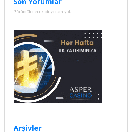
Son Yorumlar
Görüntülenecek bir yorum yok.
Arşivler