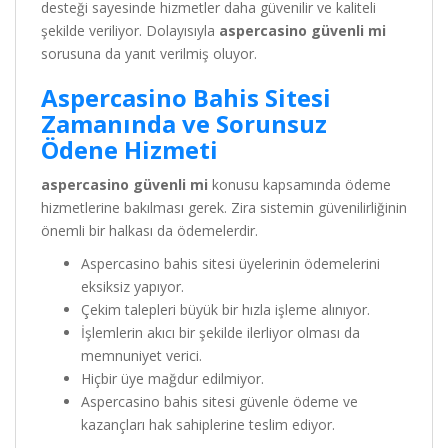
desteği sayesinde hizmetler daha güvenilir ve kaliteli
şekilde veriliyor. Dolayısıyla
aspercasino güvenli mi
sorusuna da yanıt verilmiş oluyor.
Aspercasino Bahis Sitesi
Zamanında ve Sorunsuz
Ödene Hizmeti
aspercasino güvenli mi
konusu kapsamında ödeme
hizmetlerine bakılması gerek. Zira sistemin güvenilirliğinin
önemli bir halkası da ödemelerdir.
Aspercasino bahis sitesi üyelerinin ödemelerini
eksiksiz yapıyor.
Çekim talepleri büyük bir hızla işleme alınıyor.
İşlemlerin akıcı bir şekilde ilerliyor olması da
memnuniyet verici.
Hiçbir üye mağdur edilmiyor.
Aspercasino bahis sitesi güvenle ödeme ve
kazançları hak sahiplerine teslim ediyor.