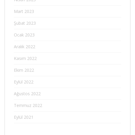
Mart 2023
Şubat 2023
Ocak 2023
Aralık 2022
Kasım 2022
Ekim 2022
Eylül 2022
Ağustos 2022
Temmuz 2022
Eylül 2021