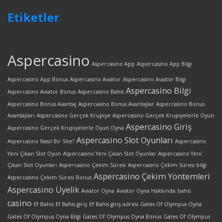
Etiketler
Aspercasino
Aspercasino App
Aspercasino App Bilgi
Aspercasino App Bonus
Aspercasino Aviator
Aspercasino Aviator Bilgi
Aspercasino Bilgi
Aspercasino Aviator Bonus
Aspercasino Bahis
Aspercasino Bonus Avantaj
Aspercasino Bonus Avantajlar
Aspercasino Bonus
Avantajları
Aspercasino Gerçek Krupiye
Aspercasino Gerçek Krupiyelerle Oyun
Aspercasino Giriş
Aspercasino Gerçek Krupiyelerle Oyun Oyna
Aspercasino Slot Oyunları
Aspercasino Nasıl Bir Site?
Aspercasino
Yeni Çıkan Slot Oyun
Aspercasino Yeni Çıkan Slot Oyunlar
Aspercasino Yeni
Çıkan Slot Oyunları
Aspercasino Çekim Süresi
Aspercasino Çekim Süresi bilgi
Aspercasino Çekim Yöntemleri
Aspercasino Çekim Süresi Bonus
Aspercasino Üyelik
Aviator Oyna
Aviator Oyna Hakkında
bahis
casino
Ef Bahis
Ef Bahis giriş
Ef Bahis giriş adresi
Gates Of Olympus Oyna
Gates Of Olympus Oyna Bilgi
Gates Of Olympus Oyna Bonus
Gates Of Olympus