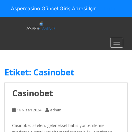
Tıkla
Aspercasino Güncel Giriş Adresi İçin
S
k
i
p
TOGGLE
t
o
m
a
Etiket:
Casinobet
i
n
c
Casinobet
o
n
t
16 Nisan 2024
admin
e
n
Casinobet siteleri, geleneksel bahis yöntemlerine
t