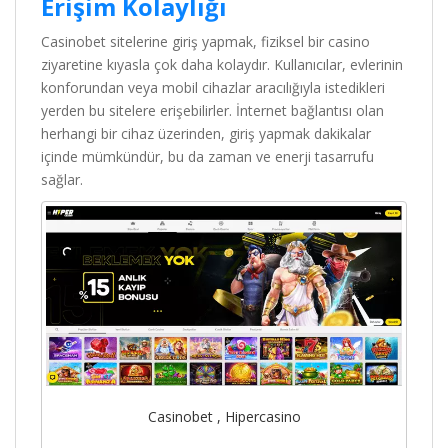
Erişim Kolaylığı
Casinobet sitelerine giriş yapmak, fiziksel bir casino
ziyaretine kıyasla çok daha kolaydır. Kullanıcılar, evlerinin
konforundan veya mobil cihazlar aracılığıyla istedikleri
yerden bu sitelere erişebilirler. İnternet bağlantısı olan
herhangi bir cihaz üzerinden, giriş yapmak dakikalar
içinde mümkündür, bu da zaman ve enerji tasarrufu
sağlar.
Casinobet , Hipercasino