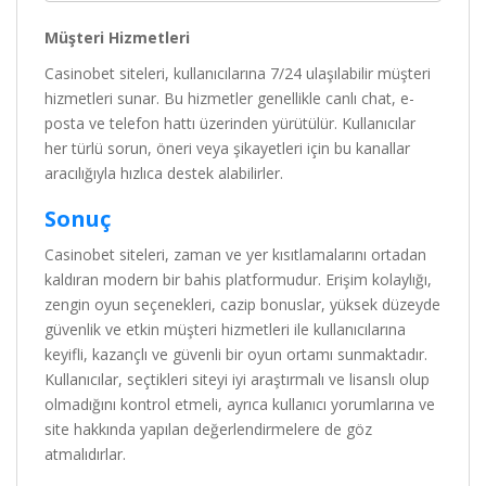
Müşteri Hizmetleri
Casinobet siteleri, kullanıcılarına 7/24 ulaşılabilir müşteri
hizmetleri sunar. Bu hizmetler genellikle canlı chat, e-
posta ve telefon hattı üzerinden yürütülür. Kullanıcılar
her türlü sorun, öneri veya şikayetleri için bu kanallar
aracılığıyla hızlıca destek alabilirler.
Sonuç
Casinobet siteleri, zaman ve yer kısıtlamalarını ortadan
kaldıran modern bir bahis platformudur. Erişim kolaylığı,
zengin oyun seçenekleri, cazip bonuslar, yüksek düzeyde
güvenlik ve etkin müşteri hizmetleri ile kullanıcılarına
keyifli, kazançlı ve güvenli bir oyun ortamı sunmaktadır.
Kullanıcılar, seçtikleri siteyi iyi araştırmalı ve lisanslı olup
olmadığını kontrol etmeli, ayrıca kullanıcı yorumlarına ve
site hakkında yapılan değerlendirmelere de göz
atmalıdırlar.