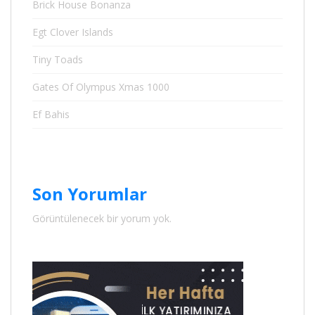
Brick House Bonanza
Egt Clover Islands
Tiny Toads
Gates Of Olympus Xmas 1000
Ef Bahis
Son Yorumlar
Görüntülenecek bir yorum yok.