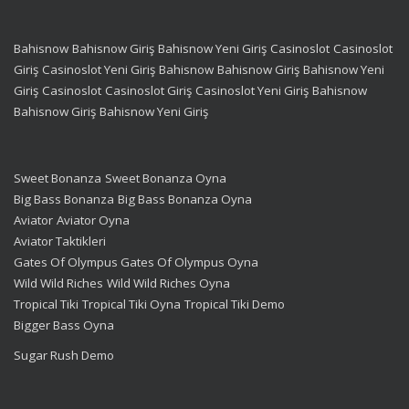
Bahisnow
Bahisnow Giriş
Bahisnow Yeni Giriş
Casinoslot
Casinoslot
Giriş
Casinoslot Yeni Giriş
Bahisnow
Bahisnow Giriş
Bahisnow Yeni
Giriş
Casinoslot
Casinoslot Giriş
Casinoslot Yeni Giriş
Bahisnow
Bahisnow Giriş
Bahisnow Yeni Giriş
Sweet Bonanza
Sweet Bonanza Oyna
Big Bass Bonanza
Big Bass Bonanza Oyna
Aviator
Aviator Oyna
Aviator Taktikleri
Gates Of Olympus
Gates Of Olympus Oyna
Wild Wild Riches
Wild Wild Riches Oyna
Tropical Tiki
Tropical Tiki Oyna
Tropical Tiki Demo
Bigger Bass Oyna
Sugar Rush Demo