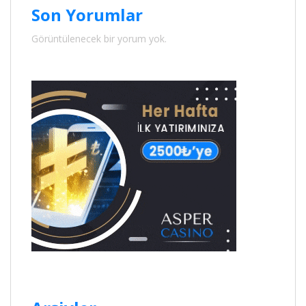
Son Yorumlar
Görüntülenecek bir yorum yok.