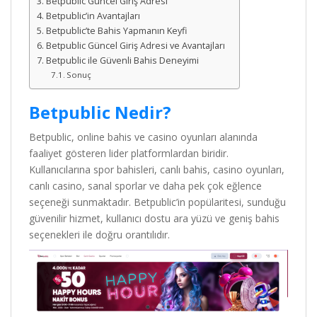
Betpublic Güncel Giriş Adresi
Betpublic’in Avantajları
Betpublic’te Bahis Yapmanın Keyfi
Betpublic Güncel Giriş Adresi ve Avantajları
Betpublic ile Güvenli Bahis Deneyimi
Sonuç
Betpublic Nedir?
Betpublic, online bahis ve casino oyunları alanında
faaliyet gösteren lider platformlardan biridir.
Kullanıcılarına spor bahisleri, canlı bahis, casino oyunları,
canlı casino, sanal sporlar ve daha pek çok eğlence
seçeneği sunmaktadır. Betpublic’in popülaritesi, sunduğu
güvenilir hizmet, kullanıcı dostu ara yüzü ve geniş bahis
seçenekleri ile doğru orantılıdır.