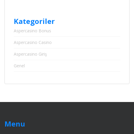
Kategoriler
Aspercasino Bonus
Aspercasino Casino
Aspercasino Giriş
Genel
Menu