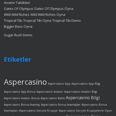
Aviator Taktikleri
Gates Of Olympus
Gates Of Olympus Oyna
Wild Wild Riches
Wild Wild Riches Oyna
Tropical Tiki
Tropical Tiki Oyna
Tropical Tiki Demo
Bigger Bass Oyna
Sugar Rush Demo
Etiketler
Aspercasino
Aspercasino App
Aspercasino App Bilgi
Aspercasino App Bonus
Aspercasino Aviator
Aspercasino Aviator Bilgi
Aspercasino Bilgi
Aspercasino Aviator Bonus
Aspercasino Bahis
Aspercasino Bonus Avantaj
Aspercasino Bonus Avantajlar
Aspercasino Bonus
Avantajları
Aspercasino Gerçek Krupiye
Aspercasino Gerçek Krupiyelerle Oyun