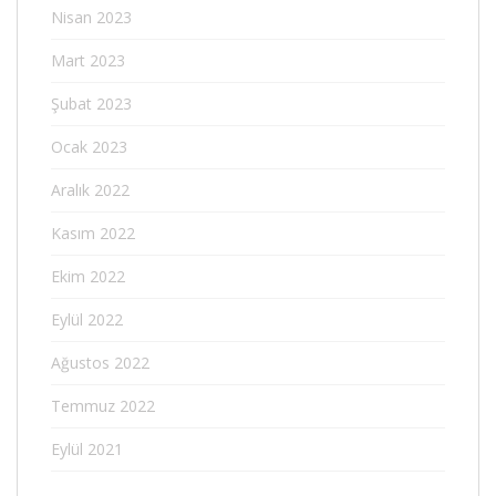
Nisan 2023
Mart 2023
Şubat 2023
Ocak 2023
Aralık 2022
Kasım 2022
Ekim 2022
Eylül 2022
Ağustos 2022
Temmuz 2022
Eylül 2021