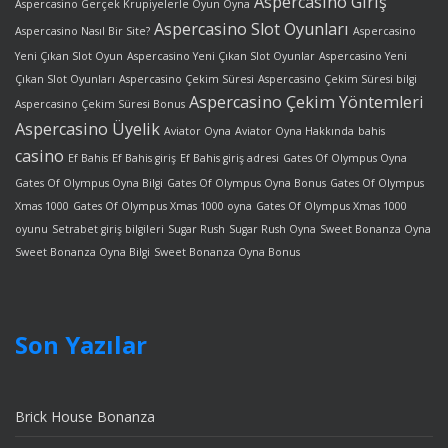
Aspercasino Giriş
Aspercasino Gerçek Krupiyelerle Oyun Oyna
Aspercasino Slot Oyunları
Aspercasino Nasıl Bir Site?
Aspercasino
Yeni Çıkan Slot Oyun
Aspercasino Yeni Çıkan Slot Oyunlar
Aspercasino Yeni
Çıkan Slot Oyunları
Aspercasino Çekim Süresi
Aspercasino Çekim Süresi bilgi
Aspercasino Çekim Yöntemleri
Aspercasino Çekim Süresi Bonus
Aspercasino Üyelik
Aviator Oyna
Aviator Oyna Hakkında
bahis
casino
Ef Bahis
Ef Bahis giriş
Ef Bahis giriş adresi
Gates Of Olympus Oyna
Gates Of Olympus Oyna Bilgi
Gates Of Olympus Oyna Bonus
Gates Of Olympus
Xmas 1000
Gates Of Olympus Xmas 1000 oyna
Gates Of Olympus Xmas 1000
oyunu
Setrabet giriş bilgileri
Sugar Rush
Sugar Rush Oyna
Sweet Bonanza Oyna
Sweet Bonanza Oyna Bilgi
Sweet Bonanza Oyna Bonus
Son Yazılar
Brick House Bonanza