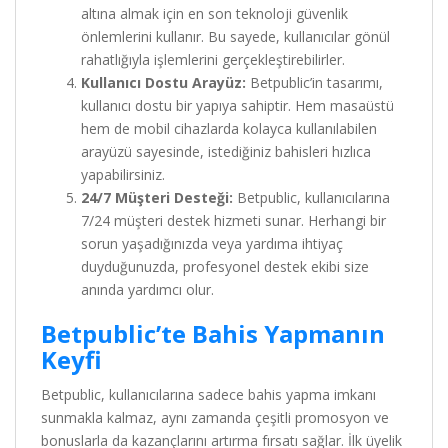
altına almak için en son teknoloji güvenlik
önlemlerini kullanır. Bu sayede, kullanıcılar gönül
rahatlığıyla işlemlerini gerçekleştirebilirler.
Kullanıcı Dostu Arayüz:
Betpublic’in tasarımı,
kullanıcı dostu bir yapıya sahiptir. Hem masaüstü
hem de mobil cihazlarda kolayca kullanılabilen
arayüzü sayesinde, istediğiniz bahisleri hızlıca
yapabilirsiniz.
24/7 Müşteri Desteği:
Betpublic, kullanıcılarına
7/24 müşteri destek hizmeti sunar. Herhangi bir
sorun yaşadığınızda veya yardıma ihtiyaç
duyduğunuzda, profesyonel destek ekibi size
anında yardımcı olur.
Betpublic’te Bahis Yapmanın
Keyfi
Betpublic, kullanıcılarına sadece bahis yapma imkanı
sunmakla kalmaz, aynı zamanda çeşitli promosyon ve
bonuslarla da kazançlarını artırma fırsatı sağlar. İlk üyelik