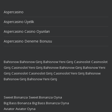
Aspercasino
Aspercasino Üyelik
Aspercasino Casino Oyunları
Aspercasino Deneme Bonusu
Bahisnow
Bahisnow Giriş
Bahisnow Yeni Giriş
Casinoslot
Casinoslot
Giriş
Casinoslot Yeni Giriş
Bahisnow
Bahisnow Giriş
Bahisnow Yeni
Giriş
Casinoslot
Casinoslot Giriş
Casinoslot Yeni Giriş
Bahisnow
Bahisnow Giriş
Bahisnow Yeni Giriş
Sweet Bonanza
Sweet Bonanza Oyna
Big Bass Bonanza
Big Bass Bonanza Oyna
Aviator
Aviator Oyna